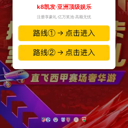
k8凯发·亚洲顶级娱乐
注册享豪礼·亿万奖池·高额无忧